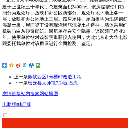
2
建于上世纪三十年代，总建筑面积
2400m
。该房屋按使用功
能分为观众厅、放映和办公区两部分。观众厅地下地上各一
层，放映和办公区地上三层。该房屋楼、屋面板均为现浇钢筋
混凝土板，屋面梁下设有现浇钢筋混凝土构造柱，墙体采用红
机砖与白灰砂浆砌筑。因房屋存在安全隐患，该影院已停业
3
年。使用单位欲对该影院重新投入使用，为此北京市大华电影
院委托我单位对该房屋进行全面检测、鉴定。
上一条
微软西区1号楼6F改造工程
下一条
密云县太师屯7.24泥石流
友情链接
站内搜索
网站地图
电脑版
|
触屏版