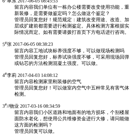
6
单东
2017-06-05 08:45:53
留言内容
我们单位有一栋办公楼需要改变使用功能，重
新装修，是需要做鉴定吗？怎么做这个鉴定？
管理员回复
您好！规范规定：建筑改变用途、改造、加
层或扩建前都需要进行检测鉴定。具体检测方案根据实
际情况而定。如有需要请拨打首页下方电话进行咨询。
#
5
张
2017-06-05 08:38:23
留言内容
工地试块标养强度不够，可以做现场检测吗
管理员回复
您好，标养试块强度不够，可采用现场回弹
或钻芯的方法检测混凝土强度。可以做。
#
4
李莉
2017-04-03 14:08:12
留言内容
检测家里刚装修的空气
管理员回复
您好！可以做室内空气中五种常见有害气体
检测。
#
3
//物业
2017-03-16 08:34:59
留言内容
我们小区道路和地面有的地方损坏，个别楼屋
面防水老化，想使用公共维修资金进行大修，请问能做
这方面的检测吗？
管理员回复
可以做。