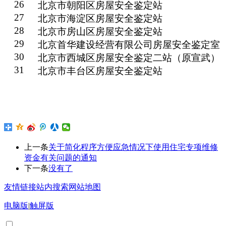
26
北京市朝阳区房屋安全鉴定站
27
北京市海淀区房屋安全鉴定站
28
北京市房山区房屋安全鉴定站
29
北京首华建设经营有限公司房屋安全鉴定室
30
北京市西城区房屋安全鉴定二站（原宣武）
31
北京市丰台区房屋安全鉴定站
上一条
关于简化程序方便应急情况下使用住宅专项维修
资金有关问题的通知
下一条
没有了
友情链接
站内搜索
网站地图
电脑版
|
触屏版