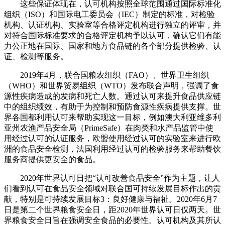
这些保证体现在，认可机构按照全球范围通过国际标准化
组织（ISO）和国际电工委员会（IEC）制定的标准，对检验
机构、认证机构、实验室等合格评定机构进行独立的评审，并
对符合国际标准要求的合格评定机构予以认可，确认它们有能
力公正地在国际、国家和地方食品链的各个部分提供检验、认
证、检测等服务。
2019年4月，联合国粮农组织（FAO）、世界卫生组织
（WHO）和世界贸易组织（WTO）发布联合声明，强调了食
源性疾病造成的发病和死亡人数。通过认可来提升食品供应链
中的组织绩效，有助于为控制和预防食源性疾病提供支撑。世
界各国都利用认可来帮助实现这一目标，例如澳大利亚维多利
亚州农渔产品安全局（PrimeSafe）在肉类和水产品监管中使
用经过认可的认证服务，欧盟使用经过认可的实验室来进行欧
洲的食品安全检测，法国利用经过认可的检验服务来帮助餐饮
服务商提供更安全的食品。
2020年世界认可日把“认可改善食品安全”作为主题，让人
们看到认可在食品安全领域对联合国可持续发展目标作出的贡
献，特别是可持续发展目标3：良好健康与福祉。2020年6月7
日是第二个世界粮食安全日，距2020年世界认可日仅两天。世
界粮食安全日旨在强调安全食品的必要性。认可机构及其所认